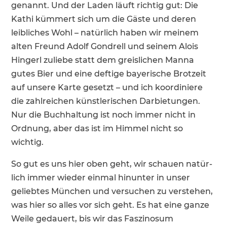
genannt. Und der Laden läuft richtig gut: Die
Kathi kümmert sich um die Gäste und deren
leibli­ches Wohl – natür­lich haben wir meinem
alten Freund Adolf Gondrell und seinem Alois
Hingerl zuliebe statt dem greis­li­chen Manna
gutes Bier und eine deftige bayeri­sche Brotzeit
auf unsere Karte gesetzt – und ich koordi­niere
die zahlrei­chen künst­le­ri­schen Darbie­tungen.
Nur die Buchhal­tung ist noch immer nicht in
Ordnung, aber das ist im Himmel nicht so
wichtig.
So gut es uns hier oben geht, wir schauen natür­
lich immer wieder einmal hinunter in unser
geliebtes München und versu­chen zu verstehen,
was hier so alles vor sich geht. Es hat eine ganze
Weile gedauert, bis wir das Faszi­nosum