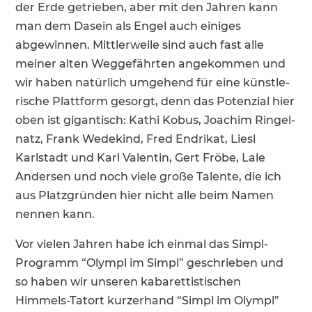
der Erde getrieben, aber mit den Jahren kann
man dem Dasein als Engel auch einiges
abgewinnen. Mittler­weile sind auch fast alle
meiner alten Wegge­fährten angekommen und
wir haben natür­lich umgehend für eine künst­le­
ri­sche Platt­form gesorgt, denn das Poten­zial hier
oben ist gigan­tisch: Kathi Kobus, Joachim Ringel­
natz, Frank Wedekind, Fred Endrikat, Liesl
Karlstadt und Karl Valentin, Gert Fröbe, Lale
Andersen und noch viele große Talente, die ich
aus Platz­gründen hier nicht alle beim Namen
nennen kann.
Vor vielen Jahren habe ich einmal das Simpl-
Programm “Olympl im Simpl” geschrieben und
so haben wir unseren kabaret­tis­ti­schen
Himmels-Tatort kurzer­hand “Simpl im Olympl”