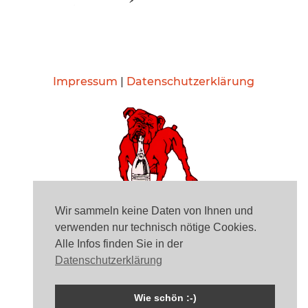
Impressum
|
Datenschutzerklärung
Wir sammeln keine Daten von Ihnen und
verwenden nur technisch nötige Cookies.
Alle Infos finden Sie in der
Datenschutzerklärung
© 2007 -2026 Familie von Theo Prosel. Alle Rechte
vorbehalten.
Wie schön :-)