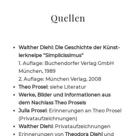
Quellen
Walther Diehl: Die Geschichte der Künst­
ler­kneipe “Simpli­cis­simus“
1. Auflage: Buchen­dorfer Verlag GmbH
München, 1989
2. Auflage: München Verlag, 2008
Theo Prosel
: siehe Literatur
Werke, Bilder und Infor­ma­tionen aus
dem Nachlass Theo Prosels
Julia Prosel
: Erinne­rungen an Theo Prosel
(Privat­auf­zeich­nungen)
Walther Diehl
: Privat­auf­zeich­nungen
Erinne­rungen von
Theodora Diehl
und