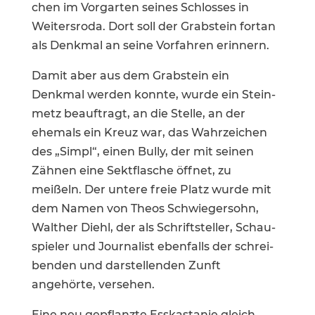
chen im Vorgarten seines Schlosses in
Weiters­roda. Dort soll der Grabstein fortan
als Denkmal an seine Vorfahren erinnern.
Damit aber aus dem Grabstein ein
Denkmal werden konnte, wurde ein Stein­
metz beauf­tragt, an die Stelle, an der
ehemals ein Kreuz war, das Wahrzei­chen
des „Simpl“, einen Bully, der mit seinen
Zähnen eine Sektfla­sche öffnet, zu
meißeln. Der untere freie Platz wurde mit
dem Namen von Theos Schwie­ger­sohn,
Walther Diehl, der als Schrift­steller, Schau­
spieler und Journa­list ebenfalls der schrei­
benden und darstel­lenden Zunft
angehörte, versehen.
Eine neu gepflanzte Esskas­tanie gleich