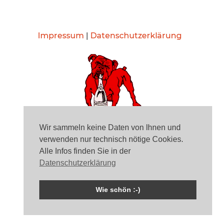
Impressum
|
Datenschutzerklärung
Wir sammeln keine Daten von Ihnen und
verwenden nur technisch nötige Cookies.
Alle Infos finden Sie in der
Datenschutzerklärung
© 2007 -2026 Familie von Theo Prosel. Alle Rechte
vorbehalten.
Wie schön :-)