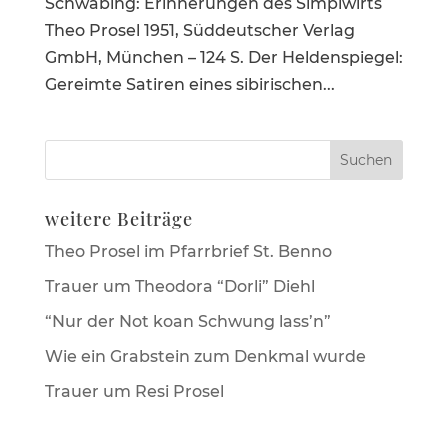
Schwa­bing: Erinne­rungen des Simpl­wirts
Theo Prosel 1951, Süddeut­scher Verlag
GmbH, München – 124 S. Der Helden­spiegel:
Gereimte Satiren eines sibiri­schen...
weitere Beiträge
Theo Prosel im Pfarrbrief St. Benno
Trauer um Theodora “Dorli” Diehl
“Nur der Not koan Schwung lass’n”
Wie ein Grabstein zum Denkmal wurde
Trauer um Resi Prosel