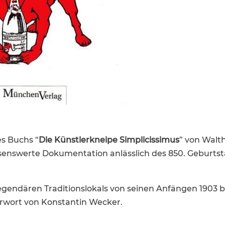
s Buchs “
Die Künst­ler­kneipe Simpli­cis­simus
” von Walt
ens­werte Dokumen­ta­tion anläss­lich des 850. Geburts­
gen­dären Tradi­ti­ons­lo­kals von seinen Anfängen 1903 b
orwort von Konstantin Wecker.