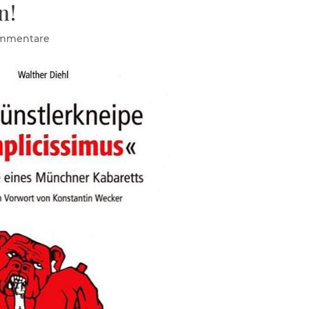
n!
mmentare