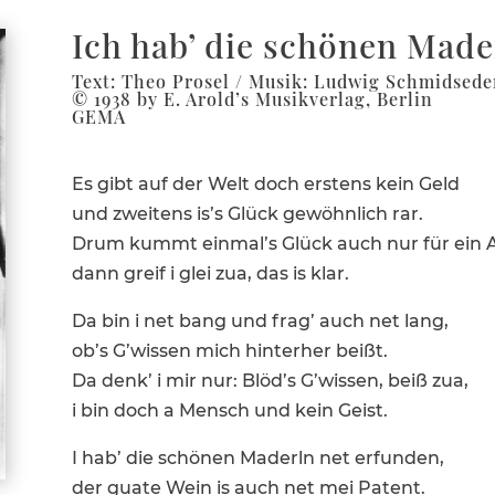
Ich hab’ die schönen Made
Text: Theo Prosel / Musik: Ludwig Schmidsede
© 1938 by E. Arold’s Musikverlag, Berlin
GEMA
Es gibt auf der Welt doch erstens kein Geld
und zweitens is’s Glück gewöhn­lich rar.
Drum kummt einmal’s Glück auch nur für ein A
dann greif i glei zua, das is klar.
Da bin i net bang und frag’ auch net lang,
ob’s G’wissen mich hinterher beißt.
Da denk’ i mir nur: Blöd’s G’wissen, beiß zua,
i bin doch a Mensch und kein Geist.
I hab’ die schönen Maderln net erfunden,
der guate Wein is auch net mei Patent.