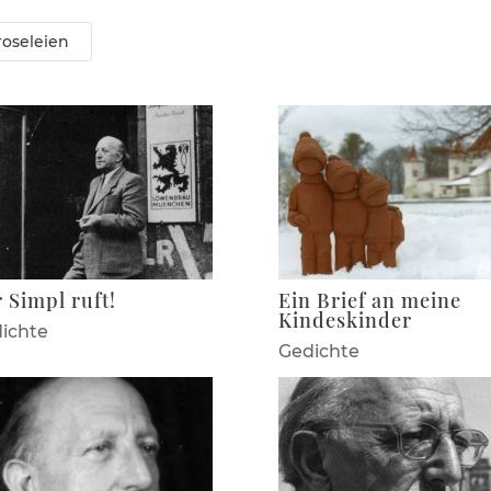
rose­leien
 Simpl ruft!
Ein Brief an meine
Kindeskinder
ichte
Gedichte