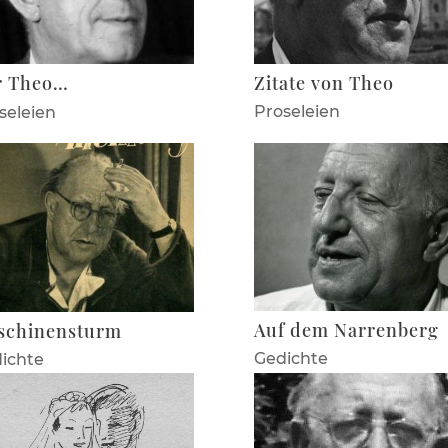
Zitate von Theo
r Theo…
Prose­leien
se­leien
Auf dem Narrenberg
schinensturm
Gedichte
ichte