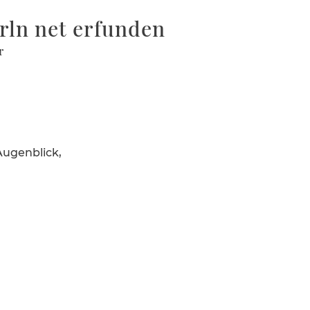
rln net erfunden
r
ugen­blick,